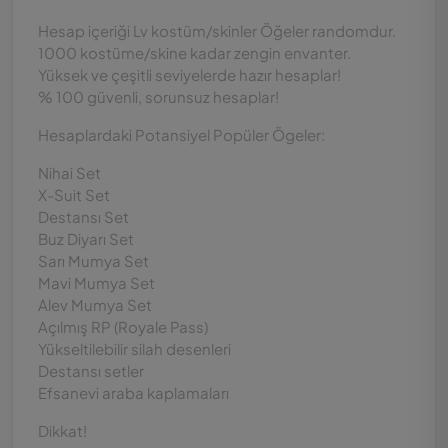
Hesap içeriği Lv kostüm/skinler Öğeler randomdur.
1000 kostüme/skine kadar zengin envanter.
Yüksek ve çeşitli seviyelerde hazır hesaplar!
% 100 güvenli, sorunsuz hesaplar!
Hesaplardaki Potansiyel Popüler Ögeler:
Nihai Set
X-Suit Set
Destansı Set
Buz Diyarı Set
Sarı Mumya Set
Mavi Mumya Set
Alev Mumya Set
Açılmış RP (Royale Pass)
Yükseltilebilir silah desenleri
Destansı setler
Efsanevi araba kaplamaları
Dikkat!