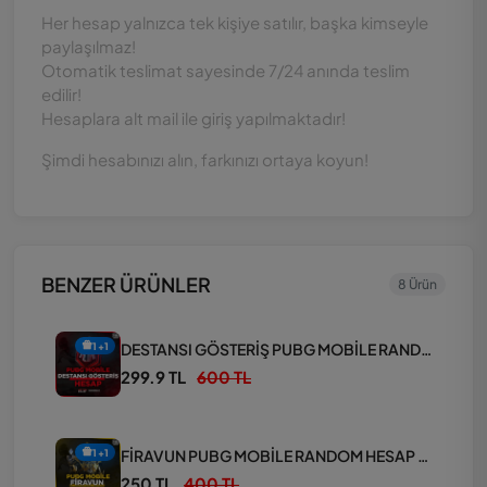
Her hesap yalnızca tek kişiye satılır, başka kimseyle
paylaşılmaz!
Otomatik teslimat sayesinde 7/24 anında teslim
edilir!
Hesaplara alt mail ile giriş yapılmaktadır!
Şimdi hesabınızı alın, farkınızı ortaya koyun!
BENZER ÜRÜNLER
8 Ürün
DESTANSI GÖSTERİŞ PUBG MOBİLE RANDOM HESAP PAKETİ
1+1
299.9 TL
600 TL
FİRAVUN PUBG MOBİLE RANDOM HESAP PAKETİ
1+1
250 TL
400 TL