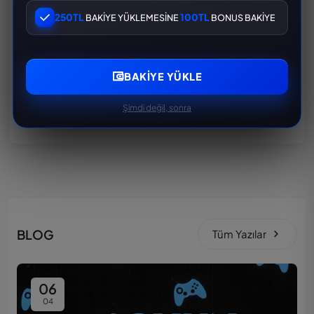
İŞGALCİ PUBG RANDOM HESAP PAKETİ
250TL
100TL
BAKİYE YÜKLEMESİNE
BONUS BAKİYE
200 TL
300 TL
BAKIYE YÜKLE
SPOR ARABA PUBG RANDOM HESAP PAKETİ
200 TL
300 TL
Şimdi değil, sonra
BLOG
Tüm Yazılar
06
04