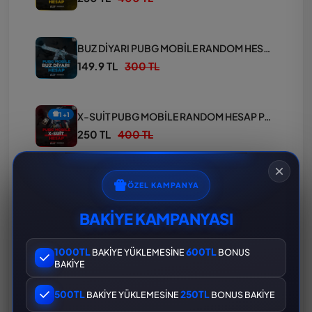
BUZ DİYARI PUBG MOBİLE RANDOM HESAP PAKETİ
149.9 TL
300 TL
X-SUİT PUBG MOBİLE RANDOM HESAP PAKETİ
1+1
250 TL
400 TL
MASKARA PUBG MOBİLE RANDOM HESAP PAKETİ
ÖZEL KAMPANYA
149.9 TL
300 TL
BAKİYE KAMPANYASI
1000TL
600TL
BAKİYE YÜKLEMESİNE
BONUS
KERTENKELE PUBG MOBİLE RANDOM HESAP PAKETİ
BAKİYE
149.9 TL
300 TL
500TL
250TL
BAKİYE YÜKLEMESİNE
BONUS BAKİYE