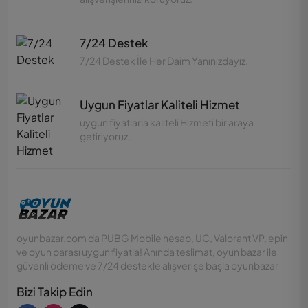
7/24 Destek
7/24 Destek İle Her Daim Yanınızdayız.
Uygun Fiyatlar Kaliteli Hizmet
uygun fiyatlarla kaliteli Hizmeti bir araya
getiriyoruz.
oyunbazar.com da PUBG Mobile hesap, UC, Valorant VP, epin
ve oyun parası uygun fiyatla! Anında teslimat, oyun bazar ile
güvenli ödeme ve 7/24 destekle alışverişe başla oyunbazar
Bizi Takip Edin