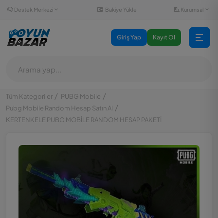
Destek Merkezi
Kurumsal
Bakiye Yükle
Giriş Yap
Kayıt Ol
Tüm Kategoriler
PUBG Mobile
Pubg Mobile Random Hesap Satın Al
KERTENKELE PUBG MOBİLE RANDOM HESAP PAKETİ