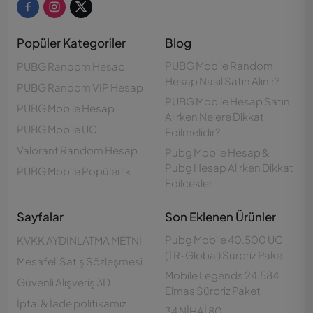
Popüler Kategoriler
Blog
PUBG Mobile Random
PUBG Random Hesap
Hesap Nasıl Satın Alınır?
PUBG Random VIP Hesap
PUBG Mobile Hesap Satın
PUBG Mobile Hesap
Alırken Nelere Dikkat
PUBG Mobile UC
Edilmelidir?
Valorant Random Hesap
Pubg Mobile Hesap &
Pubg Hesap Alırken Dikkat
PUBG Mobile Popülerlik
Edilcekler
Sayfalar
Son Eklenen Ürünler
Pubg Mobile 40.500 UC
KVKK AYDINLATMA METNİ
(TR-Global) Sürpriz Paket
Mesafeli Satış Sözleşmesi
Mobile Legends 24.584
Güvenli Alışveriş 3D
Elmas Sürpriz Paket
İptal & İade politikamız
34 NİHAİ 80