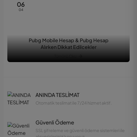
06
04
Pubg Mobile Hesap & Pubg Hesap
Alırken Dikkat Edilcekler
Tümünü Oku
ANINDA TESLİMAT
Otomatik teslimat ile 7/24 hizmet aktif.
Güvenli Ödeme
SSL şifreleme ve güvenli ödeme sistemleri ile
alışverişlerinizi koruyoruz.