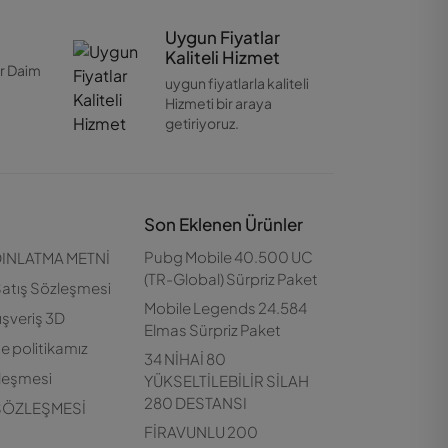
Uygun Fiyatlar
Kaliteli Hizmet
er Daim
uygun fiyatlarla kaliteli
Customer Support
Hizmeti bir araya
Çevrimdışı
getiriyoruz.
Son Eklenen Ürünler
Pubg Mobile 40.500 UC
INLATMA METNİ
(TR-Global) Sürpriz Paket
Satış Sözleşmesi
Mobile Legends 24.584
ışveriş 3D
Elmas Sürpriz Paket
de politikamız
34 NİHAİ 80
zleşmesi
YÜKSELTİLEBİLİR SİLAH
280 DESTANSI
 SÖZLEŞMESİ
FİRAVUNLU 200