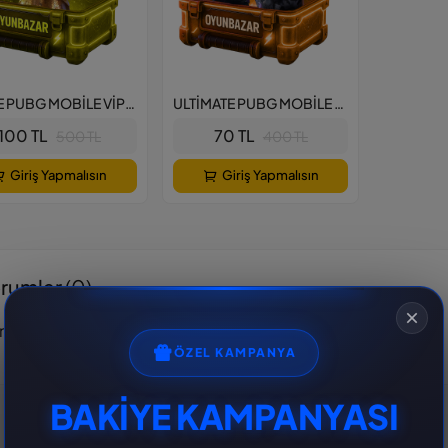
PRİME PUBG MOBİLE VİP HESAP PAKETİ
ULTİMATE PUBG MOBİLE VİP HESAP PAKETİ
100 TL
70 TL
500 TL
400 TL
Giriş Yapmalısın
Giriş Yapmalısın
rumlar
(0)
nüz yorum bulunmamaktadır.
ÖZEL KAMPANYA
BAKİYE KAMPANYASI