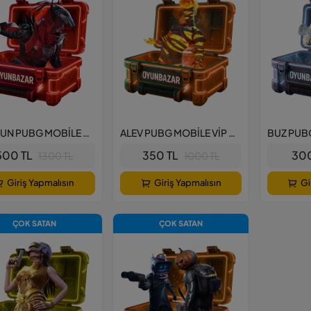
KUZGUN PUBG MOBİLE VİP HESAP PAKETİ
ALEV PUBG MOBİLE VİP HESAP PAKETİ
500 TL
350 TL
300
1300 TL
1000 TL
Giriş Yapmalısın
Giriş Yapmalısın
Gi
ÇOK SATAN
ÇOK SATAN