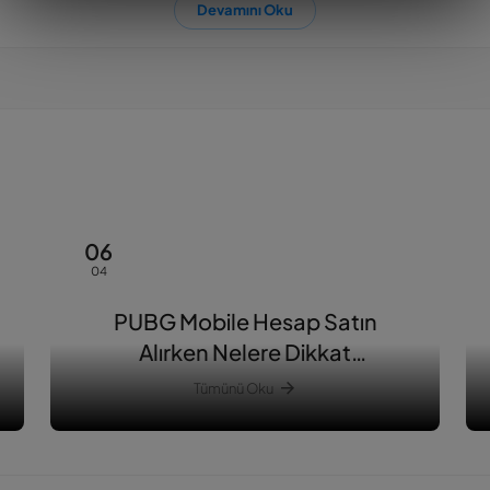
Devamını Oku
06
04
PUBG Mobile Hesap Satın
Alırken Nelere Dikkat
Edilmelidir?
Tümünü Oku