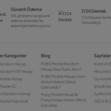
Güvenli Ödeme
7/24 Destek
SSL şifreleme ve güvenli
7/24 Destek İle H
ödeme sistemleri ile
Yanınızdayız.
alışverişlerinizi koruyoruz.
er Kategoriler
Blog
Sayfalar
PUBG Mobile Random
Random Hesap
KVKK AYD
Hesap Nasıl Satın Alınır?
Random VIP Hesap
Mesafeli 
PUBG Mobile Hesap Satın
Mobile Hesap
Güvenli Al
Alırken Nelere Dikkat
Mobile UC
İptal & İa
Edilmelidir?
ant Random Hesap
üyelik sö
Pubg Mobile Hesap &
Pubg Hesap Alırken Dikkat
obile Popülerlik
GİZLİLİK
Edilcekler