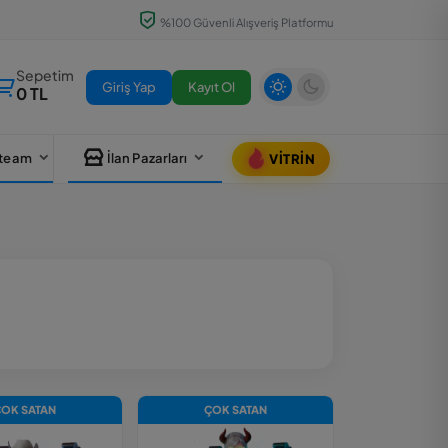
%100 Güvenli Alışveriş Platformu
Sepetim
Giriş Yap
Kayıt Ol
0 TL
team
İlan Pazarları
VITRIN
OK SATAN
ÇOK SATAN