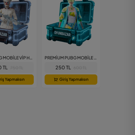
BUZ PUBG MOBİLE VİP HESAP PAKETİ
PREMİUM PUBG MOBİLE VİP HESAP PAKETİ
 TL
250 TL
750 TL
600 TL
riş Yapmalısın
Giriş Yapmalısın