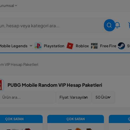
urumsal
Mobile Legends
Playstation
Roblox
Free Fire
S
 VIP Hesap Paketleri
PUBG Mobile Random VIP Hesap Paketleri
ÇOK SATAN
ÇOK SATAN
Ç