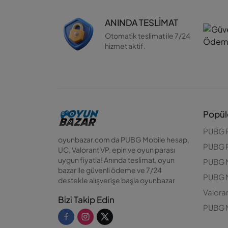
ANINDA TESLİMAT
Otomatik teslimat ile 7/24
hizmet aktif.
Popül
PUBG 
oyunbazar.com da PUBG Mobile hesap,
PUBG 
UC, Valorant VP, epin ve oyun parası
uygun fiyatla! Anında teslimat, oyun
PUBG 
bazar ile güvenli ödeme ve 7/24
PUBG 
destekle alışverişe başla oyunbazar
Valor
Bizi Takip Edin
PUBG M