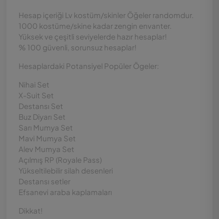
Hesap içeriği Lv kostüm/skinler Öğeler randomdur.
1000 kostüme/skine kadar zengin envanter.
Yüksek ve çeşitli seviyelerde hazır hesaplar!
% 100 güvenli, sorunsuz hesaplar!
Hesaplardaki Potansiyel Popüler Ögeler:
Nihai Set
X-Suit Set
Destansı Set
Buz Diyarı Set
Sarı Mumya Set
Mavi Mumya Set
Alev Mumya Set
Açılmış RP (Royale Pass)
Yükseltilebilir silah desenleri
Destansı setler
Efsanevi araba kaplamaları
Dikkat!