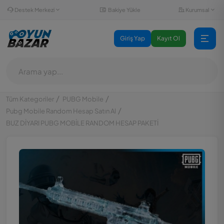
Destek Merkezi
Kurumsal
Bakiye Yükle
Giriş Yap
Kayıt Ol
Tüm Kategoriler
PUBG Mobile
Pubg Mobile Random Hesap Satın Al
BUZ DİYARI PUBG MOBİLE RANDOM HESAP PAKETİ