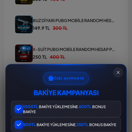
BUZ DİYARI PUBG MOBİLE RANDOM HESAP PAKETİ
149.9 TL
300 TL
X-SUİT PUBG MOBİLE RANDOM HESAP PAKETİ
1+1
250 TL
400 TL
MASKARA PUBG MOBİLE RANDOM HESAP PAKETİ
ÖZEL KAMPANYA
149.9 TL
300 TL
BAKİYE KAMPANYASI
1000TL
600TL
BAKİYE YÜKLEMESİNE
BONUS
KERTENKELE PUBG MOBİLE RANDOM HESAP PAKETİ
BAKİYE
149.9 TL
300 TL
500TL
250TL
BAKİYE YÜKLEMESİNE
BONUS BAKİYE