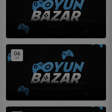
PUBG Mobile Random Hesap Nasıl Satın
Alınır?
Tümünü Oku
06
04
PUBG Mobile Hesap Satın Alırken
Nelere Dikkat Edilmelidir?
Tümünü Oku