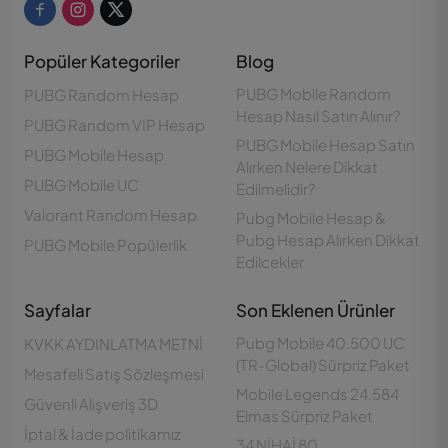
Popüler Kategoriler
Blog
PUBG Mobile Random
PUBG Random Hesap
Hesap Nasıl Satın Alınır?
PUBG Random VIP Hesap
PUBG Mobile Hesap Satın
PUBG Mobile Hesap
Alırken Nelere Dikkat
PUBG Mobile UC
Edilmelidir?
Valorant Random Hesap
Pubg Mobile Hesap &
Pubg Hesap Alırken Dikkat
PUBG Mobile Popülerlik
Edilcekler
Sayfalar
Son Eklenen Ürünler
Pubg Mobile 40.500 UC
KVKK AYDINLATMA METNİ
(TR-Global) Sürpriz Paket
Mesafeli Satış Sözleşmesi
Mobile Legends 24.584
Güvenli Alışveriş 3D
Elmas Sürpriz Paket
İptal & İade politikamız
34 NİHAİ 80