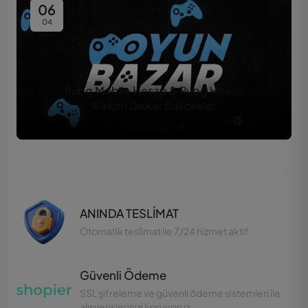
06
04
Pubg Mobile Hesap & Pubg Hesap
Alırken Dikkat Edilcekler
Tümünü Oku
ANINDA TESLİMAT
Otomatik teslimat ile 7/24 hizmet aktif.
Güvenli Ödeme
SSL şifreleme ve güvenli ödeme sistemleri ile
alışverişlerinizi koruyoruz.