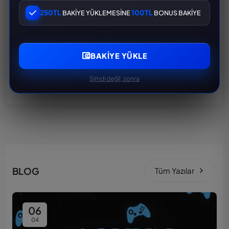
İŞGALCİ PUBG RANDOM HESAP PAKETİ
250TL
100TL
BAKİYE YÜKLEMESİNE
BONUS BAKİYE
200 TL
300 TL
BAKIYE YÜKLE
SPOR ARABA PUBG RANDOM HESAP PAKETİ
200 TL
300 TL
Şimdi değil, sonra
BLOG
Tüm Yazılar
06
04