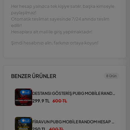
Her hesap yalnızca tek kişiye satılır, başka kimseyle
paylaşılmaz!
Otomatik teslimat sayesinde 7/24 anında teslim
edilir!
Hesaplara alt mail ile giriş yapılmaktadır!
Şimdi hesabınızı alın, farkınızı ortaya koyun!
BENZER ÜRÜNLER
8 Ürün
DESTANSI GÖSTERİŞ PUBG MOBİLE RANDOM HESAP PAKETİ
1+1
299.9 TL
600 TL
FİRAVUN PUBG MOBİLE RANDOM HESAP PAKETİ
1+1
250 TL
400 TL