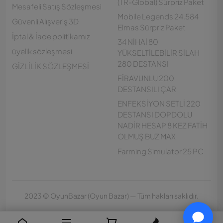
(TR-Global) Sürpriz Paket
Mesafeli Satış Sözleşmesi
Mobile Legends 24.584
Güvenli Alışveriş 3D
Elmas Sürpriz Paket
İptal & İade politikamız
34 NİHAİ 80
üyelik sözleşmesi
YÜKSELTİLEBİLİR SİLAH
280 DESTANSI
GİZLİLİK SÖZLEŞMESİ
FİRAVUNLU 200
DESTANSILI ÇAR
ENFEKSİYON SETLİ 220
DESTANSI DOPDOLU
NADİR HESAP 8 KEZ FATİH
Customer Support
OLMUŞ BUZ MAX
Çevrimdışı
Farming Simulator 25 PC
2023 © OyunBazar (Oyun Bazar) — Tüm hakları saklıdır.