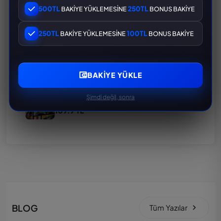
Nioh 3 PC
500TL
250TL
BAKİYE YÜKLEMESİNE
BONUS BAKİYE
199.9 TL
250TL
100TL
BAKİYE YÜKLEMESİNE
BONUS BAKİYE
God of War Ragnarök PC
169.9 TL
BAKIYE YÜKLE
GTA 5 PC
Şimdi değil, sonra
109.9 TL
BLOG
Tüm Yazılar