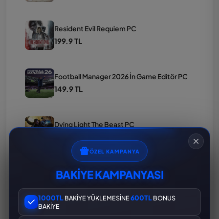
Resident Evil Requiem PC
199.9 TL
Football Manager 2026 İn Game Editör PC
149.9 TL
Dying Light The Beast PC
149.9 TL
ÖZEL KAMPANYA
The Last Of Us Part 2 Remastered PC
BAKİYE KAMPANYASI
189.9 TL
1000TL
600TL
BAKİYE YÜKLEMESİNE
BONUS
BAKİYE