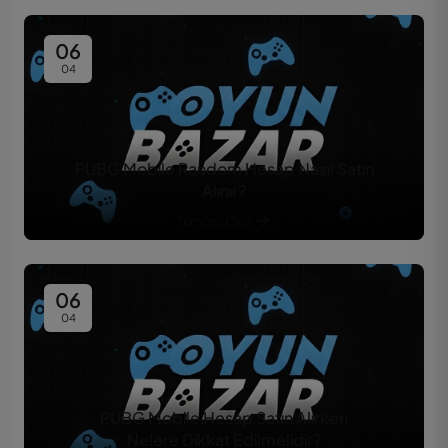
06
04
PUBG Mobile Random Hesap Nasıl Satın
Alınır?
Tümünü Oku
06
04
PUBG Mobile Hesap Satın Alırken
Nelere Dikkat Edilmelidir?