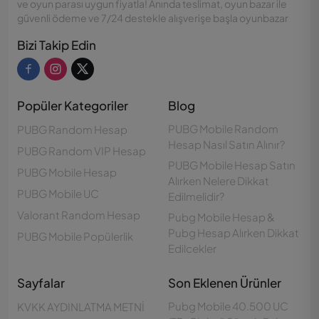
ve oyun parası uygun fiyatla! Anında teslimat, oyun bazar ile
güvenli ödeme ve 7/24 destekle alışverişe başla oyunbazar
Bizi Takip Edin
Popüler Kategoriler
Blog
PUBG Mobile Random
PUBG Random Hesap
Hesap Nasıl Satın Alınır?
PUBG Random VIP Hesap
PUBG Mobile Hesap Satın
PUBG Mobile Hesap
Alırken Nelere Dikkat
PUBG Mobile UC
Edilmelidir?
Valorant Random Hesap
Pubg Mobile Hesap &
Pubg Hesap Alırken Dikkat
PUBG Mobile Popülerlik
Edilcekler
Sayfalar
Son Eklenen Ürünler
Pubg Mobile 40.500 UC
KVKK AYDINLATMA METNİ