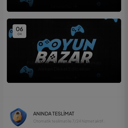
Tümünü Oku
06
04
Pubg Mobile Hesap & Pubg Hesap
Alırken Dikkat Edilcekler
Tümünü Oku
ANINDA TESLİMAT
Otomatik teslimat ile 7/24 hizmet aktif.