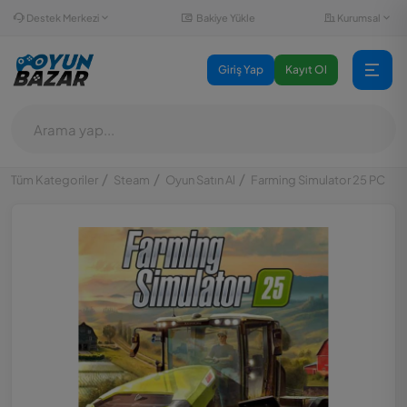
Destek Merkezi
Kurumsal
Bakiye Yükle
Giriş Yap
Kayıt Ol
Tüm Kategoriler
Steam
Oyun Satın Al
Farming Simulator 25 PC